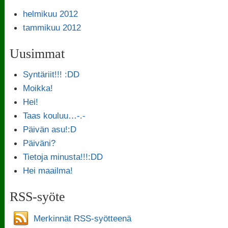
helmikuu 2012
tammikuu 2012
Uusimmat
Syntäriit!!! :DD
Moikka!
Hei!
Taas kouluu…-.-
Päivän asu!:D
Päiväni?
Tietoja minusta!!!:DD
Hei maailma!
RSS-syöte
Merkinnät RSS-syötteenä