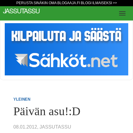
PERUSTA SINÄKIN OMA BLOGAAJA.FI BLOGI ILMAISEKSI >>
JASSUTASSU
YLEINEN
Päivän asu!:D
08.01.2012, JASSUTASSU